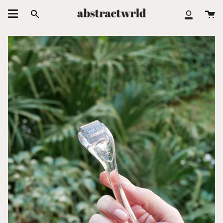
跳
大
至
搜
我
车
内
索
的
容
账
户