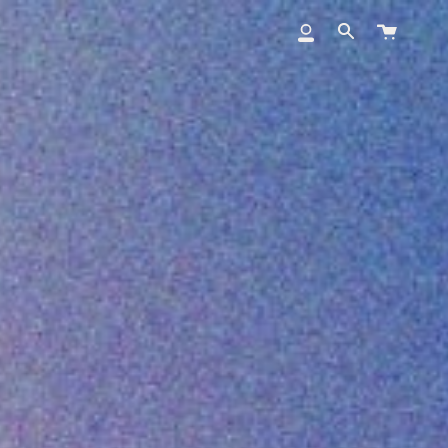
大
我
搜
车
的
索
账
户