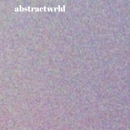
跳
至
内
容