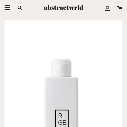
跳
大
至
搜
我
车
内
索
的
容
账
户