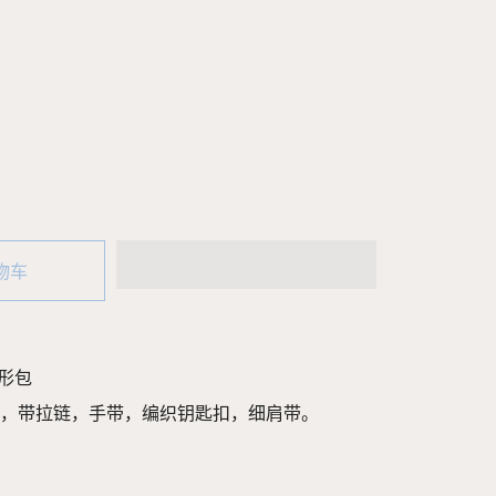
物车
锥形包
系带，带拉链，手带，编织钥匙扣，细肩带。