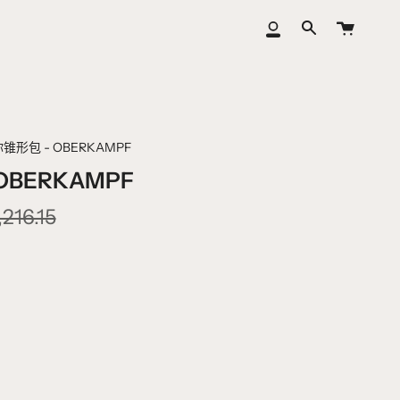
大
我
搜
车
的
索
账
户
你锥形包 - OBERKAMPF
BERKAMPF
,216.15