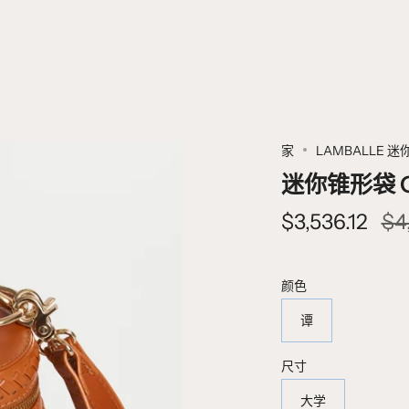
家
LAMBALLE 迷
迷你锥形袋 O
$3,536.12
$4
正
常
价
颜色
格
谭
尺寸
大学